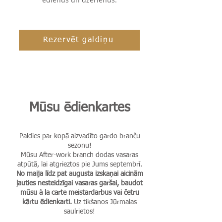
Rezervēt galdiņu
Mūsu ēdienkartes
Paldies par kopā aizvadīto gardo branču
sezonu!
Mūsu After-work branch dodas vasaras
atpūtā, lai atgrieztos pie Jums septembrī.
No maija līdz pat augusta izskaņai aicinām
ļauties nesteidzīgai vasaras garšai, baudot
mūsu à la carte meistardarbus vai četru
kārtu ēdienkarti.
Uz tikšanos Jūrmalas
saulrietos!