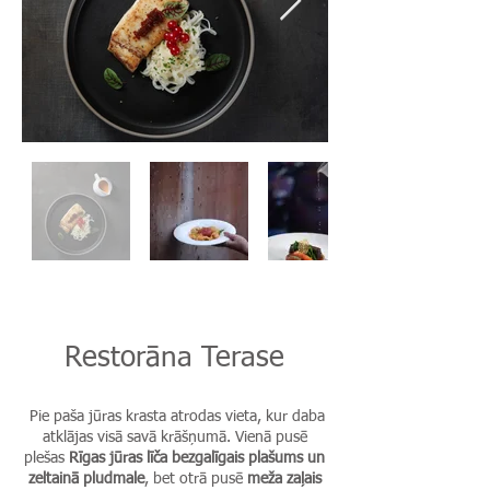
Restorāna Terase
Pie paša jūras krasta atrodas vieta, kur daba
atklājas visā savā krāšņumā. Vienā pusē
plešas
Rīgas jūras līča bezgalīgais plašums un
zeltainā pludmale
, bet otrā pusē
meža zaļais