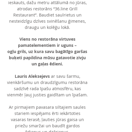
ieskauts, dažu metru attālumā no jūras,
atrodas restorāns “36.line Grill
Restaurant”. Baudiet saulrietus un
nesteidzīgu dzīves svinēšanu ģimenes,
draugu un kolēģu lokā.
Viens no restorāna virtuves
pamatelementiem ir uguns –
ogļu grils, uz kura savu bagātīgo garšas
buķeti papildina mūsu gatavotie zivju
un gaļas ēdieni.
Lauris Aleksejevs
ar savu šarmu,
vienkāršumu un draudzīgumu restorāna
sadzīvē rada īpašu atmosfēru, kas
vienmēr ļauj justies gaidītam un īpašam.
Ar pirmajiem pavasara siltajiem saules
stariem iespējams ērti iekārtoties
vasaras terasē, ļauties jūras gaisa un
priežu smaržai un baudīt gardos
ēdienus un dzērienus.