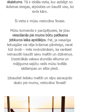
skaistums
. Tā ir ideāla vieta, kur aizbēgt no
ikdienas steigas, atpūsties un baudīt visu, ko
sirds kāro.
Šī vieta ir mūsu restorāna Terase.
Mūsu komanda ir parūpējusies, lai jūsu
viesošanās pie mums būtu patīkama
jebkuros laika apstākļos
. Pat, ja vasarīga
lietusgāze vai vēja brāzmas pārsteigs, varat
būt droši – mēs nodrošināsim, ka varēsiet
netraucēti baudīt savu maltīti un dzērienus.
Dzestrākās vakara stundās siltuma un
mājīguma sajūtu radīs mūsu kvēlās
sildlampas un siltie pledi.
Izbaudiet lielisku maltīti un elpu aizraujošo
skatu pie mums, restorāna Terasē!