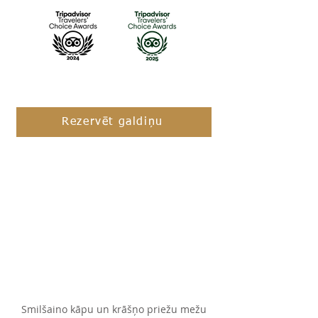
Rezervēt galdiņu
Smilšaino kāpu un krāšņo priežu mežu