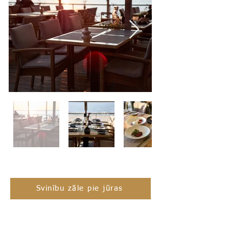
Svinību zāle pie jūras