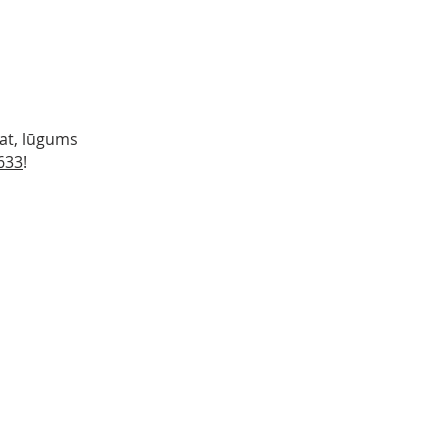
at, lūgums
633
!