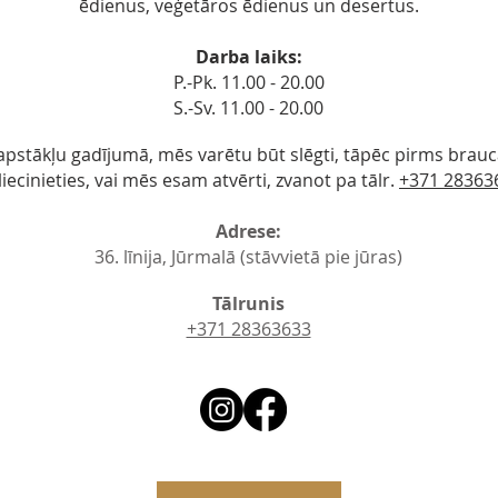
ēdienus, veģetāros ēdienus un desertus.
Darba laiks:
P.-Pk. 11.00 - 20.00
S.-Sv. 11.00 - 20.00
kapstākļu gadījumā, mēs varētu būt slēgti, tāpē
c pirms brauc
liecinieties, vai mēs esam atvērti, zvanot pa tālr.
+371 28363
Adrese:
36. līnija, Jūrmalā (stāvvietā pie jūras)
Tālrunis
+371 28363633