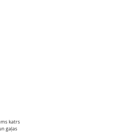
mums katrs
un gaļas