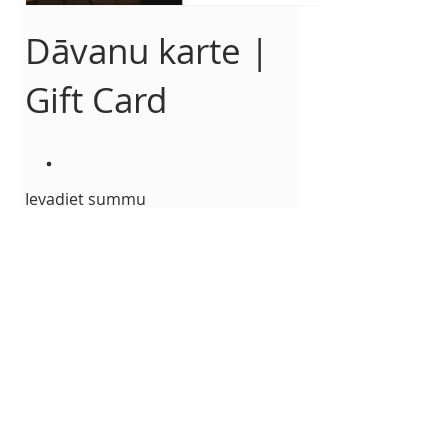
Dāvanu karte |
Gift Card
Ievadiet summu
€
Daudzums
Pirkt tagad