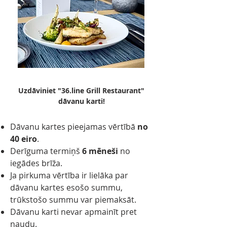
Uzdāviniet "36.line Grill Restaurant"
dāvanu karti!
Dāvanu kartes pieejamas vērtībā
no
40 eiro
.
Derīguma termiņš
6 mēneši
no
iegādes brīža.
Ja pirkuma vērtība ir lielāka par
dāvanu kartes esošo summu,
trūkstošo summu var piemaksāt.
Dāvanu karti nevar apmainīt pret
naudu.