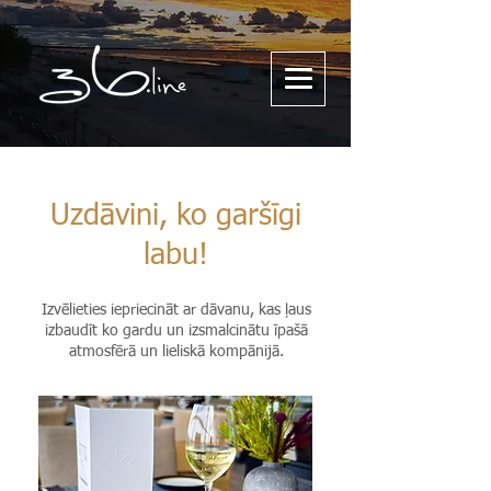
Uzdāvini, ko garšīgi
labu!
Izvēlieties iepriecināt ar dāvanu, kas ļaus
izbaudīt ko gardu un izsmalcinātu īpašā
atmosfērā un lieliskā kompānijā.​