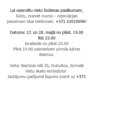
Lai rezervētu vietu šodienas pasākumam
,
lūdzu, zvaniet mums – rezervācijas
pieņemam tikai telefoniski:
+371 22010696
!
Datums: 27. un 28. maijā no plkst. 19.00
līdz 22.00
Ierašanās no plkst.18.00
Plkst.19.00 pasniedzam pirmās kārtas
ēdienus.
Vieta: Baznīcas ielā 2b, Dubultos, Jūrmalā
Vietu skaits ierobežots!
Jautājumu gadījumā lūgums zvanīt uz
+371
22010696
Ļaujies franču mūzikas burvībai un brīvībai!