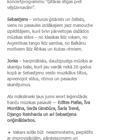
koncertprogrammu “Ģitāras stīgas pret
vējdzirnavām”.
Sebastjens
– virtuozs ģitārists un čellists,
viens no pasaules izcilākajiem jazz manouche
izpildītājiem, kurš brīvi pārvietojas dažādos
mūzikas stilos – no klasikas līdz rokam, no
Argentīnas tango līdz sambai, no Balkānu
motīviem līdz Āfrikas un Kubas ritmiem.
Joriss
– harizmātisks, daudzpusīgs mūziķis ar
skanīgu balsi, kurš jau vairāk nekā 20 gadus
kopā ar Sebastjenu veido muzikālus tiltus,
apvienojot stilus, ritmus un pasaules
skanējumus.
Abi mākslinieki ļaus jums ienirt leģendārās
franču mūzikas pasaulē —
Edītes Piafas, Īva
Montāna, Serža Ginsbūra, Šarla Trenē,
Django Reinharda un arī Sebastjena
oriģināldarbos.
🔸 Vakars solās būt neaizmirstams, piepildīts
ar improvizācijām, pārsteigumiem un