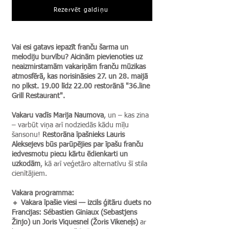
Rezervēt galdiņu
Vai esi gatavs iepazīt franču šarma un
melodiju burvību? Aicinām pievienoties uz
neaizmirstamām vakariņām franču mūzikas
atmosfērā, kas norisināsies 27. un 28. maijā
no plkst. 19.00 līdz 22.00 restorānā "36.line
Grill Restaurant".
Vakaru vadīs Marija Naumova
, un – kas zina
– varbūt viņa arī nodziedās kādu mīļu
šansonu!
Restorāna īpašnieks Lauris
Aleksejevs būs parūpējies par īpašu franču
iedvesmotu piecu kārtu ēdienkarti un
uzkodām
, kā arī veģetāro alternatīvu šī stila
cienītājiem.
Vakara programma:
🔸
Vakara īpašie viesi — izcils ģitāru duets no
Francijas: Sébastien Giniaux (Sebastjens
Žinjo) un Joris Viquesnel (Žoris Vikeneļs)
ar